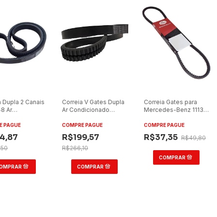
a Dupla 2 Canais
Correia V Gates Dupla
Correia Gates para
8 Ar
Ar Condicionado
Mercedes-Benz 1113
cionado
2/BXS58AC
1313 2213 DH 13x875
s)
E PAGUE
COMPRE PAGUE
COMPRE PAGUE
4,87
R$199,57
R$37,35
R$49,80
,50
R$266,10