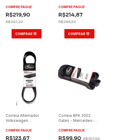
Condicionado
Mercedes-Benz
(Ônibus)
O500/Neobus
COMPRE PAGUE
COMPRE PAGUE
Spheros BR
R$219,90
R$214,87
R$301,20
R$286,50
Correia Alternador
Correia 8PK 2002
Volkswagen
Gates - Mercedes-
8160/9160/10160 2013
Benz Accelo
ISF 3.8
COMPRE PAGUE
COMPRE PAGUE
R$123,67
R$99,90
R$157,90