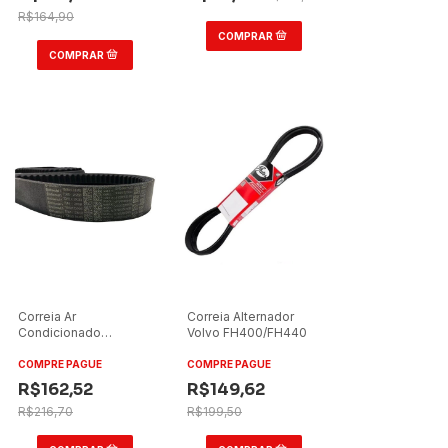
R$164,90
Correia Ar
Correia Alternador
Condicionado
Volvo FH400/FH440
Spheros para Neobus
BRT 2014
COMPRE PAGUE
COMPRE PAGUE
R$162,52
R$149,62
R$216,70
R$199,50