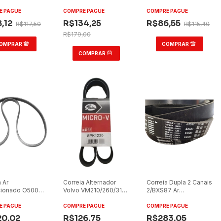
7100 8100 -
1938/O400/O500
13190/17230 Motor
90 Gates
OM457
MWM
E PAGUE
COMPRE PAGUE
COMPRE PAGUE
,12
R$134,25
R$86,55
R$117,50
R$115,40
R$179,00
 Ar
Correia Alternador
Correia Dupla 2 Canais
cionado O500
Volvo VM210/260/310
2/BXS87 Ar
2006
Condicionado
(Ônibus)
E PAGUE
COMPRE PAGUE
COMPRE PAGUE
0,02
R$126,75
R$283,05