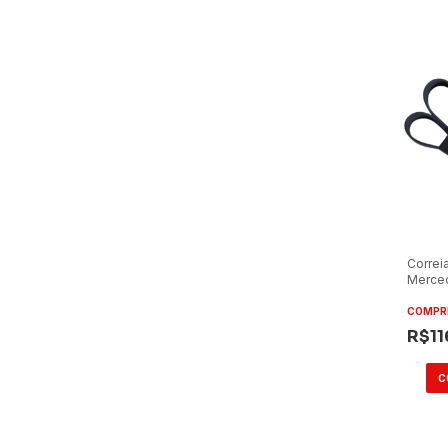
Correi
Merce
Atego 
COMPR
R$11