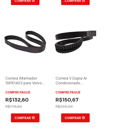
Correia Alternador
Correia V Dupla Ar
10PK1403 para Volvo
Condicionado
FH 550/600/700/750
2/BXS43AC
COMPRE PAGUE
COMPRE PAGUE
R$132,60
R$150,67
R$176,80
R$200,90