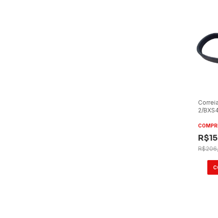
Correi
2/BXS4
Condi
(Ônibu
COMPR
R$15
R$206