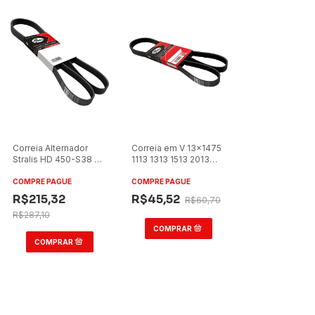
Correia Alternador
Correia em V 13x1475
Stralis HD 450-S38 T
1113 1313 1513 2013
2006 a 2008 Gates
N12 Gates 9581
COMPRE PAGUE
COMPRE PAGUE
R$215,32
R$45,52
R$60,70
R$287,10