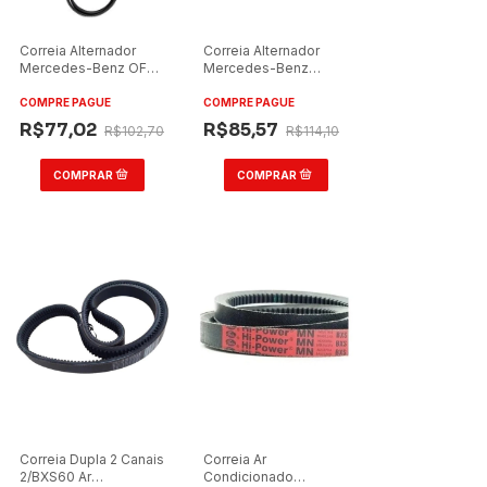
Correia Alternador
Correia Alternador
Mercedes-Benz OF
Mercedes-Benz
1721/1722 OM 924
Atego
1315/1418/OF1730
COMPRE PAGUE
COMPRE PAGUE
R$77,02
R$85,57
R$102,70
R$114,10
Correia Dupla 2 Canais
Correia Ar
2/BXS60 Ar
Condicionado