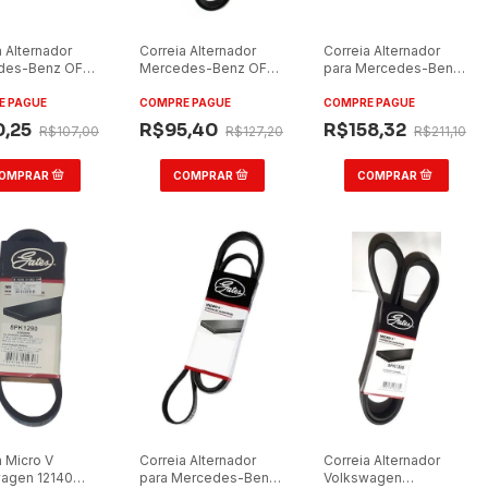
a Alternador
Correia Alternador
Correia Alternador
des-Benz OF
Mercedes-Benz OF
para Mercedes-Benz
722 / OM
1722/OM924LA 2005
O500 RSD
06
E PAGUE
COMPRE PAGUE
COMPRE PAGUE
0,25
R$95,40
R$158,32
R$107,00
R$127,20
R$211,10
a Micro V
Correia Alternador
Correia Alternador
agen 12140
para Mercedes-Benz
Volkswagen