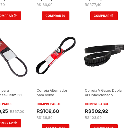
,70
R$169,00
R$377,40
a para
Correia Alternador
Correia V Gates Dupla
des-Benz 1218
para Volvo
Ar Condicionado
ir/BA 13x1350
FH420/FH540 2008
2/BXS92AC
E PAGUE
COMPRE PAGUE
COMPRE PAGUE
0,25
R$102,60
R$302,92
R$67,00
R$136,80
R$403,90