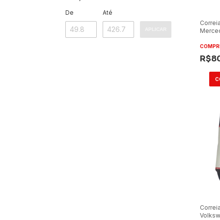
De
Até
Correi
APLICAR
Merce
1417/1
904/9
COMPR
R$8
Correi
Volksw