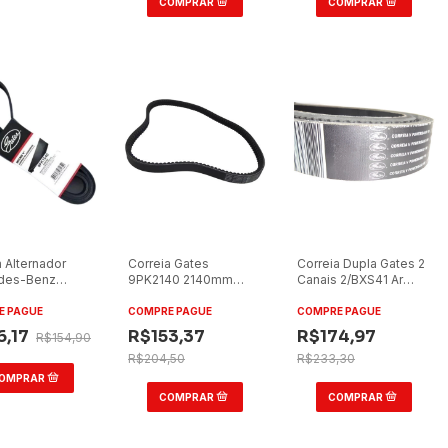
a Alternador
Correia Gates
Correia Dupla Gates 2
des-Benz
9PK2140 2140mm
Canais 2/BXS41 Ar
1725 Axor 2533
Linha Pesada
Condicionado
Alternador
(Ônibus)
E PAGUE
COMPRE PAGUE
COMPRE PAGUE
6,17
R$153,37
R$174,97
R$154,90
R$204,50
R$233,30