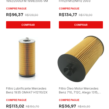
1992/2005/FM 1998/2005 VM
FH12/FM12/NH12 2003
COMPRE PAGUE
COMPRE PAGUE
R$96,37
R$134,17
R$128,50
R$178,90
Filtro Lubrificante Mercedes
Filtro Óleo Motor Mercedes
Benz 1935 OM447 H12110/2X
Benz 710, 712C, Atego 1315,
Accelo 915C PEL2003
COMPRE PAGUE
COMPRE PAGUE
R$113,02
R$36,97
R$150,70
R$49,30