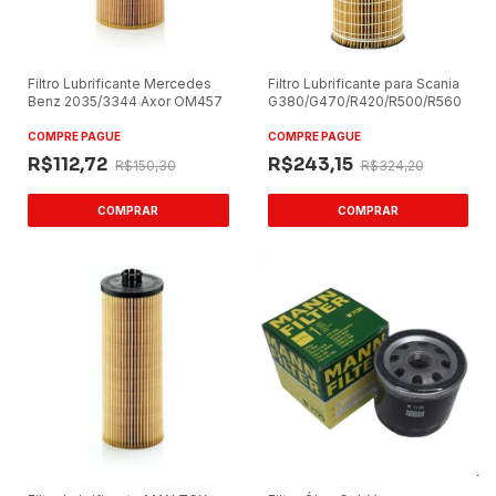
Filtro Lubrificante Mercedes
Filtro Lubrificante para Scania
Benz 2035/3344 Axor OM457
G380/G470/R420/R500/R560
COMPRE PAGUE
COMPRE PAGUE
R$112,72
R$243,15
R$150,30
R$324,20