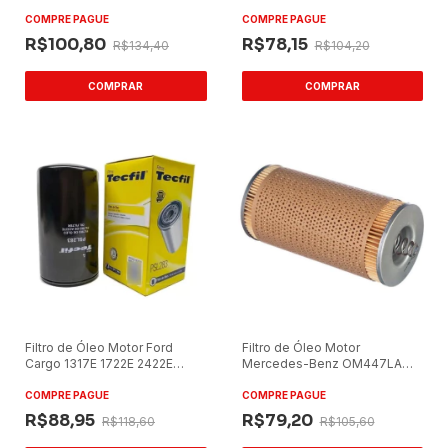
COMPRE PAGUE
COMPRE PAGUE
R$100,80
R$78,15
R$134,40
R$104,20
Filtro de Óleo Motor Ford
Filtro de Óleo Motor
Cargo 1317E 1722E 2422E
Mercedes-Benz OM447LA
Tecfil PSL283
Tecfil PL447
COMPRE PAGUE
COMPRE PAGUE
R$88,95
R$79,20
R$118,60
R$105,60