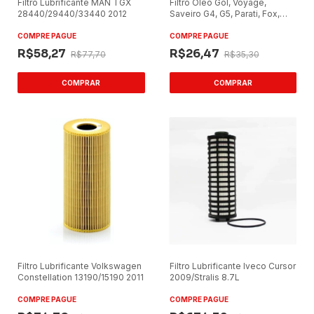
Filtro Lubrificante MAN TGX
Filtro Óleo Gol, Voyage,
28440/29440/33440 2012
Saveiro G4, G5, Parati, Fox,
Kombi, Polo
COMPRE PAGUE
COMPRE PAGUE
R$58,27
R$26,47
R$77,70
R$35,30
Filtro Lubrificante Volkswagen
Filtro Lubrificante Iveco Cursor
Constellation 13190/15190 2011
2009/Stralis 8.7L
COMPRE PAGUE
COMPRE PAGUE