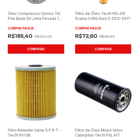
Óleo Compressor Denso Tm
Filtro de Óleo Tecfil PEL415
Poe Base 55 Linha Pesada 1
Scania G360 Euro 5 2012-2017
Litro
COMPRE PAGUE
COMPRE PAGUE
R$185,40
R$72,60
R$247,20
R$96,80
Filtro Retarder Série G P R T -
Filtro de Óleo Motor Volvo
Tecfil Ph138
Caterpillar Tecfil PSL417