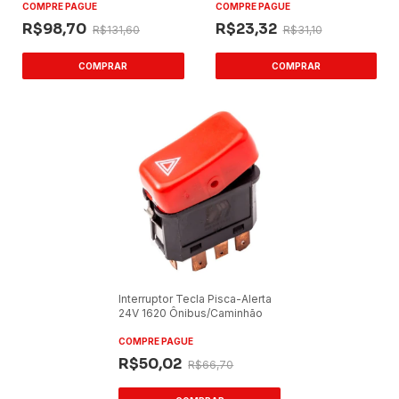
700W
COMPRE PAGUE
COMPRE PAGUE
R$98,70
R$23,32
R$131,60
R$31,10
Interruptor Tecla Pisca-Alerta
24V 1620 Ônibus/Caminhão
COMPRE PAGUE
R$50,02
R$66,70