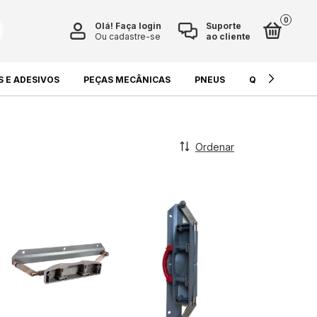
0
Olá!
Faça login
Suporte
Ou cadastre-se
ao cliente
S E ADESIVOS
PEÇAS MECÂNICAS
PNEUS
QUÍMICOS E L
Ordenar