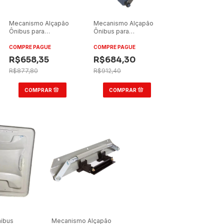
Mecanismo Alçapão
Mecanismo Alçapão
Ônibus para
Ônibus para
Marcopolo Torino
Marcopolo Torino
2019
2019
COMPRE PAGUE
COMPRE PAGUE
R$658,35
R$684,30
R$877,80
R$912,40
ibus
Mecanismo Alçapão