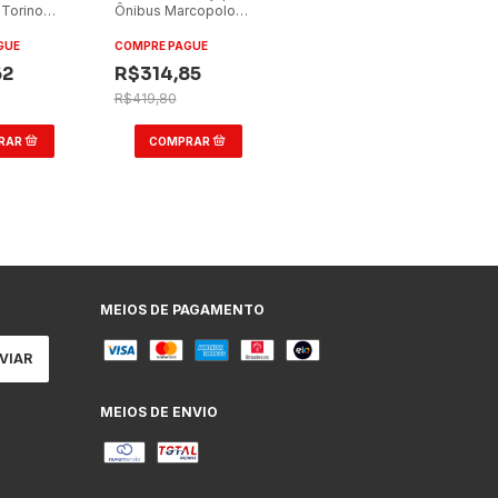
Torino
Ônibus Marcopolo
al Citmax
Torino 2000/Citmax
com Saída
GUE
COMPRE PAGUE
Emergência
62
R$314,85
R$419,80
MEIOS DE PAGAMENTO
MEIOS DE ENVIO