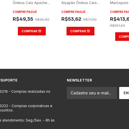
Ônibus Caio Apache
Alçapão Ônibus Caio
Marcopolo 
S21/S22/Vip/Mascarello/Neobus
Apache S21/S22/Vip
2007/Cifer
(Caixa com 10)
COMPRE PAGUE
COMPRE PAGUE
COMPRE PA
R$49,35
R$53,62
R$413,
R$65,80
R$71,50
R$551,50
 SUPORTE
NEWSLETTER
-0216
- Compras realizadas no
-0222
- Compras corporativas e
ssuntos.
e atendimento: Seg./Sex. - 8h às