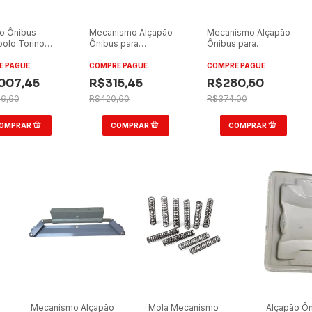
o Ônibus
Mecanismo Alçapão
Mecanismo Alçapão
olo Torino
Ônibus para
Ônibus para
Neobus
Marcopolo G7 com
Comil/para Marcopolo
Comil Completo
Emergência
G7
E PAGUE
COMPRE PAGUE
COMPRE PAGUE
Claro
007,45
R$315,45
R$280,50
76,60
R$420,60
R$374,00
Mecanismo Alçapão
Mola Mecanismo
Alçapão Ôn