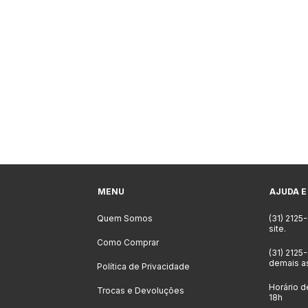
MENU
AJUDA E
Quem Somos
(31) 2125
site.
Como Comprar
(31) 2125
demais a
Política de Privacidade
Horário d
Trocas e Devoluções
18h