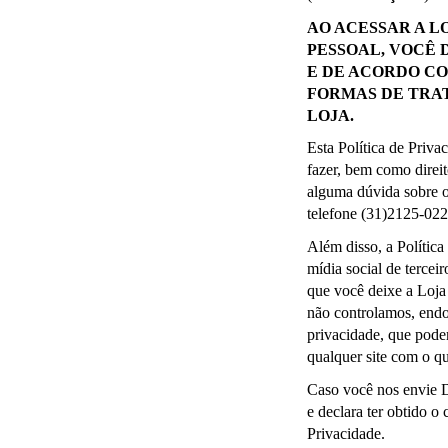
AO ACESSAR A L
PESSOAL, VOCÊ 
E DE ACORDO CO
FORMAS DE TRAT
LOJA.
Esta Política de Priva
fazer, bem como direit
alguma dúvida sobre o
telefone (31)2125-022
Além disso, a Política 
mídia social de tercei
que você deixe a Loja 
não controlamos, endos
privacidade, que pode
qualquer site com o qu
Caso você nos envie Da
e declara ter obtido o
Privacidade.