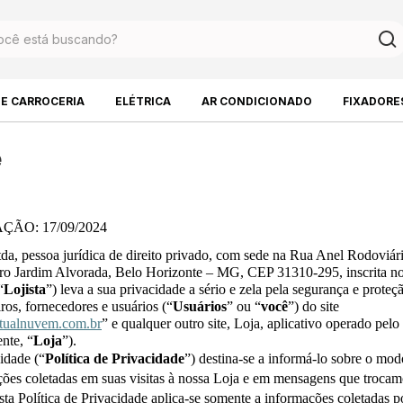
DE CARROCERIA
ELÉTRICA
AR CONDICIONADO
FIXADORE
e
ÃO: 17/09/2024
a, pessoa jurídica de direito privado, com sede na Rua Anel Rodoviár
ro Jardim Alvorada, Belo Horizonte – MG, CEP 31310-295, inscrita n
“
Lojista
”) leva a sua privacidade a sério e zela pela segurança e proteç
iros, fornecedores e usuários (“
Usuários
” ou “
você
”) do site 
rtualnuvem.com.br
” e qualquer outro site, Loja, aplicativo operado pelo 
nte, “
Loja
”).
cidade (“
Política de Privacidade
”) destina-se a informá-lo sobre o mod
ões coletadas em suas visitas à nossa Loja e em mensagens que trocam
Esta Política de Privacidade aplica-se somente a informações coletadas 