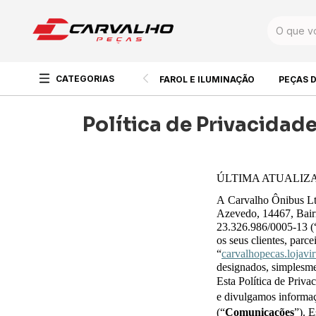
CATEGORIAS
FAROL E ILUMINAÇÃO
PEÇAS 
Política de Privacidad
ÚLTIMA ATUALIZAÇ
A Carvalho Ônibus Ltd
Azevedo, 14467, Bair
23.326.986/0005-13 (
os seus clientes, parce
“
carvalhopecas.lojavi
designados, simplesme
Esta Política de Priva
e divulgamos informaç
(“
Comunicações
”). 