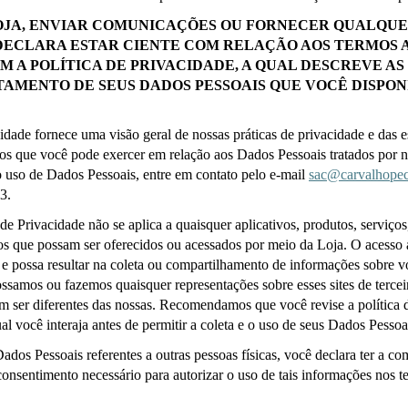
OJA, ENVIAR COMUNICAÇÕES OU FORNECER QUALQUER
DECLARA ESTAR CIENTE COM RELAÇÃO AOS TERMOS A
M A POLÍTICA DE PRIVACIDADE, A QUAL DESCREVE AS 
AMENTO DE SEUS DADOS PESSOAIS QUE VOCÊ DISPONI
cidade fornece uma visão geral de nossas práticas de privacidade e das 
os que você pode exercer em relação aos Dados Pessoais tratados por nó
 uso de Dados Pessoais, entre em contato pelo e-mail 
sac@carvalhopec
3.
de Privacidade não se aplica a quaisquer aplicativos, produtos, serviços,
ros que possam ser oferecidos ou acessados por meio da Loja. O acesso a
e possa resultar na coleta ou compartilhamento de informações sobre vo
samos ou fazemos quaisquer representações sobre esses sites de terceiro
m ser diferentes das nossas. Recomendamos que você revise a política d
al você interaja antes de permitir a coleta e o uso de seus Dados Pessoa
dos Pessoais referentes a outras pessoas físicas, você declara ter a com
 consentimento necessário para autorizar o uso de tais informações nos te