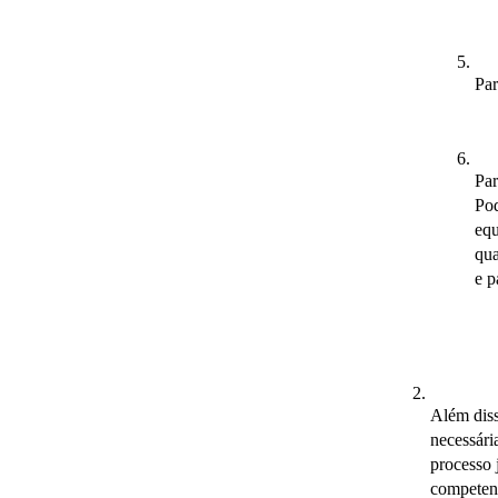
Par
Par
Pod
equ
qua
e p
Além diss
necessári
processo j
competent