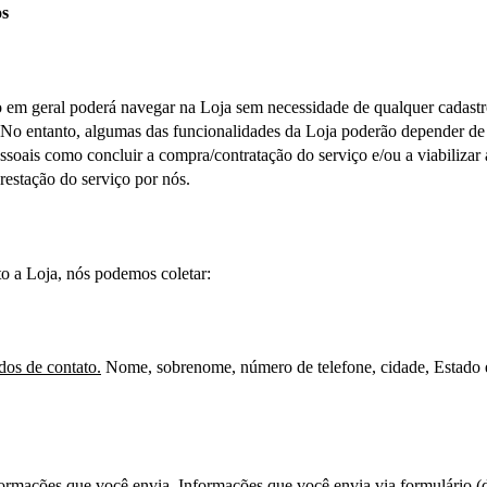
os
 em geral poderá navegar na Loja sem necessidade de qualquer cadastr
 No entanto, algumas das funcionalidades da Loja poderão depender de 
soais como concluir a compra/contratação do serviço e/ou a viabilizar a
restação do serviço por nós.
o a Loja, nós podemos coletar:
os de contato.
 Nome, sobrenome, número de telefone, cidade, Estado e
ormações que você envia.
 Informações que você envia via formulário (d