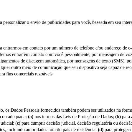
a personalizar o envio de publicidades para você, baseada em seu inter
a entrarmos em contato por um número de telefone e/ou endereço de e-m
emos entrar em contato com você pessoalmente, por mensagem de voz, 
ipamentos de discagem automática, por mensagens de texto (SMS), por 
lquer outro meio de comunicação que seu dispositivo seja capaz de receb
ara fins comerciais razoáveis.
o, os Dados Pessoais fornecidos também podem ser utilizados na forma
a ou adequada: 
(a)
 nos termos das Leis de Proteção de Dados; 
(b)
 para 
udicial; 
(c)
 para cumprir decisão judicial, decisão regulatória ou decisã
es, incluindo autoridades fora do país de residência; 
(d)
 para proteger n