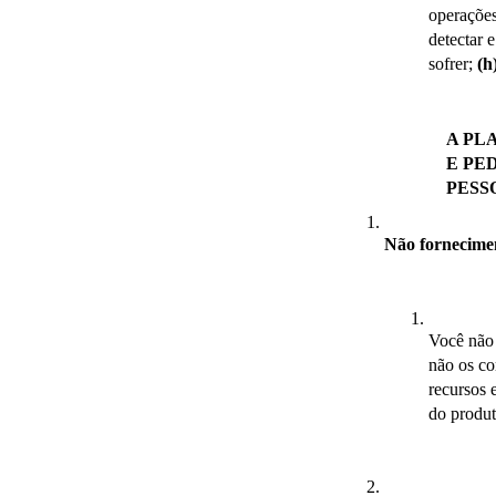
operações
detectar e
sofrer; 
(h
A PL
E PE
PESS
Não fornecime
Você não 
não os co
recursos e
do produt