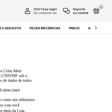
0
Olá!
Faça login
Suporte
Ou cadastre-se
ao cliente
S E ADESIVOS
PEÇAS MECÂNICAS
PNEUS
QUÍMICOS E L
io Celso Melo 
o CNPJ/MF sob o 
ão de dados de todos 
Lojista (aqui 
o como nós utilizamos 
os com você 
por meio da Loja.