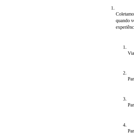
Coletamos
quando vo
experiên
Via
Par
Par
Par