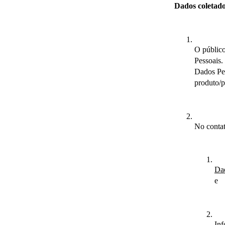
Dados coletad
O público
Pessoais.
Dados Pes
produto/p
No contat
Dad
e
Inf