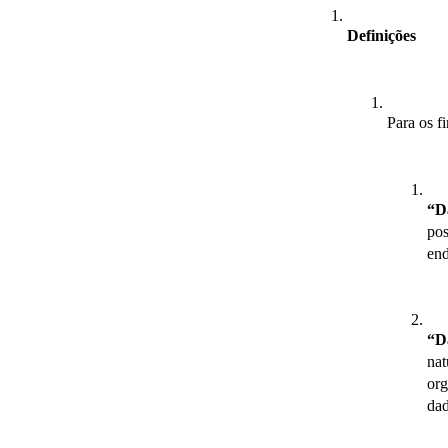
Definições
Para os fi
“D
pos
end
“Da
nat
org
dad