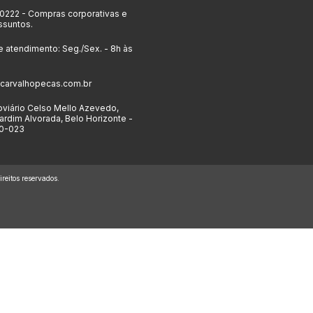
-0222
- Compras corporativas e
ssuntos.
e atendimento: Seg./Sex. - 8h às
carvalhopecas.com.br
viário Celso Mello Azevedo,
ardim Alvorada, Belo Horizonte -
0-023
eitos reservados.