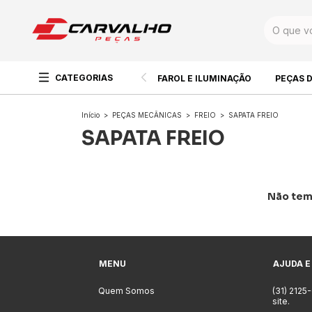
CATEGORIAS
FAROL E ILUMINAÇÃO
PEÇAS 
Início
>
PEÇAS MECÂNICAS
>
FREIO
>
SAPATA FREIO
SAPATA FREIO
Não temo
MENU
AJUDA E
Quem Somos
(31) 2125
site.