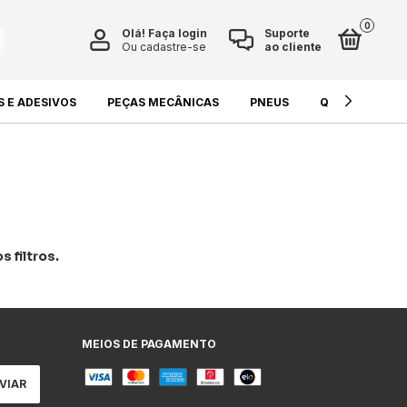
0
Olá!
Faça login
Suporte
Ou cadastre-se
ao cliente
S E ADESIVOS
PEÇAS MECÂNICAS
PNEUS
QUÍMICOS E L
 filtros.
MEIOS DE PAGAMENTO