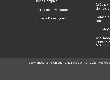
Como Comprar
(31) 2125
demais a
Política de Privacidade
Horário d
Trocas e Devoluções
18h
contato@
Anel Rodo
14467 - J
MG, 3081
Copyright Carvalho Ônibus - 23326986000432 - 2026. Todos os dir