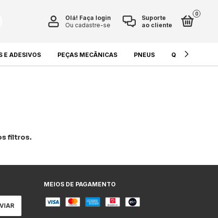
0
Olá!
Faça login
Suporte
Ou cadastre-se
ao cliente
S E ADESIVOS
PEÇAS MECÂNICAS
PNEUS
QUÍMICOS E L
 filtros.
MEIOS DE PAGAMENTO