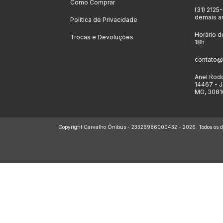
Como Comprar
(31) 2125
demais a
Política de Privacidade
Horário d
Trocas e Devoluções
18h
contato@
Anel Rodo
14467 - J
MG, 3081
Copyright Carvalho Ônibus - 23326986000432 - 2026. Todos os dir