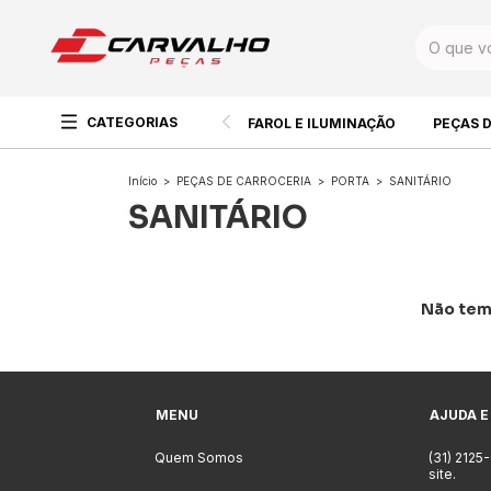
CATEGORIAS
FAROL E ILUMINAÇÃO
PEÇAS 
Início
>
PEÇAS DE CARROCERIA
>
PORTA
>
SANITÁRIO
SANITÁRIO
Não temo
MENU
AJUDA E
Quem Somos
(31) 2125
site.