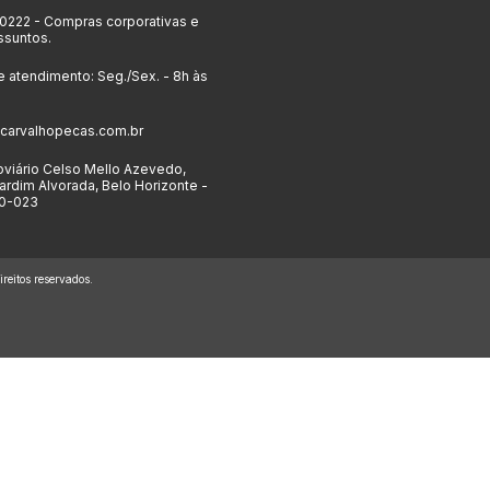
-0222
- Compras corporativas e
ssuntos.
e atendimento: Seg./Sex. - 8h às
carvalhopecas.com.br
viário Celso Mello Azevedo,
ardim Alvorada, Belo Horizonte -
0-023
eitos reservados.