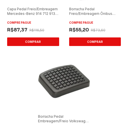
Capa Pedal Freio/Embreagem
Borracha Pedal
Mercedes-Benz 914 712 913
Freio/Embreagem Ônibus
710 709 912 1214
Mercedes-Benz 366 (Caixa
com 10)
COMPRE PAGUE
COMPRE PAGUE
R$87,37
R$55,20
R$116,50
R$73,60
Borracha Pedal
Embreagem/Freio Volkswagen
16180 ODO Caixa com 10