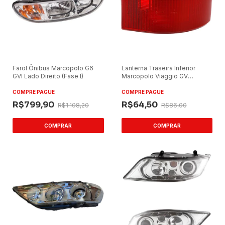
Farol Ônibus Marcopolo G6
Lanterna Traseira Inferior
GVI Lado Direito (Fase I)
Marcopolo Viaggio GV
G5/Neobus Vermelha
COMPRE PAGUE
COMPRE PAGUE
R$799,90
R$64,50
R$1.108,20
R$86,00