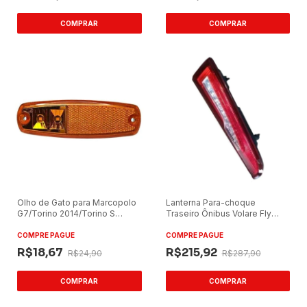
Olho de Gato para Marcopolo
Lanterna Para-choque
G7/Torino 2014/Torino S
Traseiro Ônibus Volare Fly
Ambar LED
2014 Lado Direito 24V
COMPRE PAGUE
COMPRE PAGUE
R$18,67
R$215,92
R$24,90
R$287,90