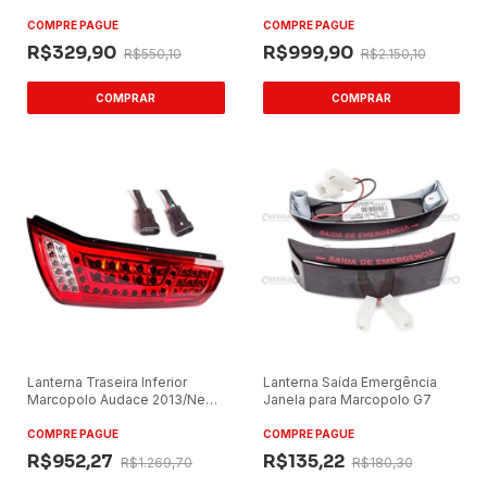
Cristal LED
Lado Esquerdo
COMPRE PAGUE
COMPRE PAGUE
R$329,90
R$999,90
R$550,10
R$2.150,10
Lanterna Traseira Inferior
Lanterna Saída Emergência
Marcopolo Audace 2013/New
Janela para Marcopolo G7
Senior Inferior Lado Direito
COMPRE PAGUE
COMPRE PAGUE
R$952,27
R$135,22
R$1.269,70
R$180,30