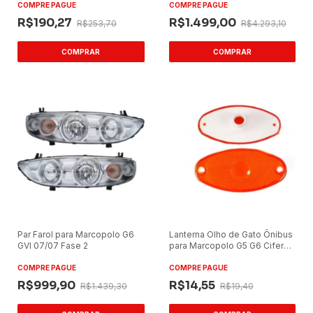
COMPRE PAGUE
COMPRE PAGUE
R$190,27
R$1.499,00
R$253,70
R$4.293,10
Par Farol para Marcopolo G6
Lanterna Olho de Gato Ônibus
GVI 07/07 Fase 2
para Marcopolo G5 G6 Ciferal
Citmax
COMPRE PAGUE
COMPRE PAGUE
R$999,90
R$14,55
R$1.439,30
R$19,40