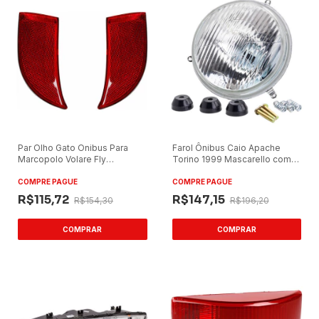
Par Olho Gato Onibus Para
Farol Ônibus Caio Apache
Marcopolo Volare Fly
Torino 1999 Mascarello com
W8/w9...13
Farolete
COMPRE PAGUE
COMPRE PAGUE
R$115,72
R$147,15
R$154,30
R$196,20