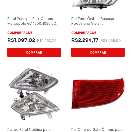
Farol Principal Flex Ônibus
Par Farol Ônibus Busscar
Marcopolo G7 1200/1050 LD
Rodoviário Vista
Lado Direito
Buss/Jumbuss Lado
Direito/Lado Esquerdo
COMPRE PAGUE
COMPRE PAGUE
R$1.097,02
R$2.294,17
R$1.462,70
R$3.058,90
Par de Farol Neblina para
Par Olho de Gato Ônibus para