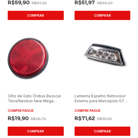
R$59,90
R$51,97
R$87,20
R$69,30
Olho de Gato Ônibus Busscar
Lanterna Espelho Retrovisor
Terra/Neobus New Mega
Externo para Marcopolo G7
Vermelho 56mm
LED
COMPRE PAGUE
COMPRE PAGUE
R$19,90
R$71,62
R$26,70
R$95,50