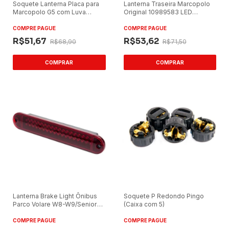
Soquete Lanterna Placa para
Lanterna Traseira Marcopolo
Marcopolo G5 com Luva
Original 10989583 LED
(Caixa com 5)
Vermelha
COMPRE PAGUE
COMPRE PAGUE
R$51,67
R$53,62
R$68,90
R$71,50
Lanterna Brake Light Ônibus
Soquete P Redondo Pingo
Parco Volare W8-W9/Senior
(Caixa com 5)
2000 12V
COMPRE PAGUE
COMPRE PAGUE