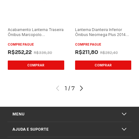
Acabamento Lanterna Traseira
Lanterna Dianteira Inferior
Ônibus Marcopolo
Ônibus Neomega Plus 2014
Ideale/Senior Lado Esquerdo
Ambar Lado Direito/Traseira
Vermelho
Lado Esquerdo LED
COMPRE PAGUE
COMPRE PAGUE
R$252,22
R$211,80
R$336,30
R$282,40
1
/
7
MENU
AJUDA E SUPORTE