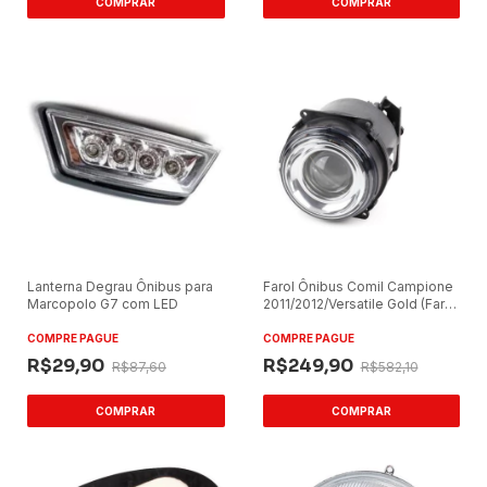
Lanterna Degrau Ônibus para
Farol Ônibus Comil Campione
Marcopolo G7 com LED
2011/2012/Versatile Gold (Farol
Baixo)
COMPRE PAGUE
COMPRE PAGUE
R$29,90
R$249,90
R$87,60
R$582,10