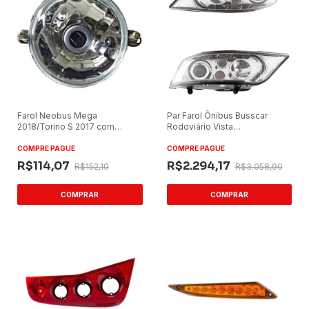
Farol Neobus Mega
Par Farol Ônibus Busscar
2018/Torino S 2017 com
Rodoviário Vista
Farolete
Buss/Jumbuss Lado
Direito/Lado Esquerdo
COMPRE PAGUE
COMPRE PAGUE
R$114,07
R$2.294,17
R$152,10
R$3.058,90