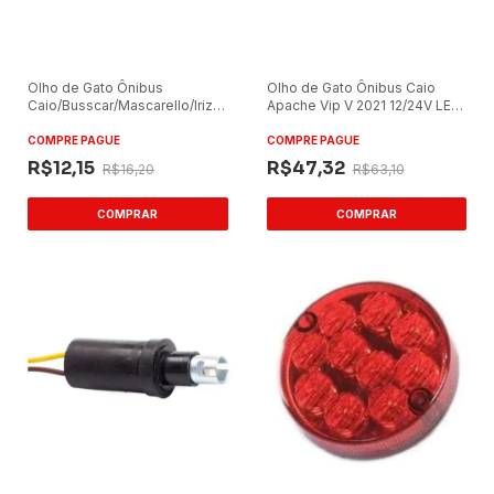
Olho de Gato Ônibus
Olho de Gato Ônibus Caio
Caio/Busscar/Mascarello/Irizar
Apache Vip V 2021 12/24V LED
LED 24V
Baixo
COMPRE PAGUE
COMPRE PAGUE
R$12,15
R$47,32
R$16,20
R$63,10