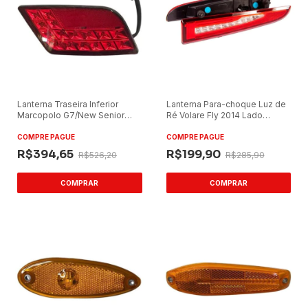
Lanterna Traseira Inferior
Lanterna Para-choque Luz de
Marcopolo G7/New Senior
Ré Volare Fly 2014 Lado
Lado Esquerdo Vermelha
Esquerdo 24V
COMPRE PAGUE
COMPRE PAGUE
R$394,65
R$199,90
R$526,20
R$285,90