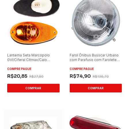
Lanterna Seta Marcopolo
Farol Ônibus Busscar Urbano
GVI/Ciferal Citmax/Caio
com Parafuso com Farolete
Apache Vip IV LED Bivolt
Redondo
COMPRE PAGUE
COMPRE PAGUE
R$20,85
R$74,90
R$27,80
R$136,70