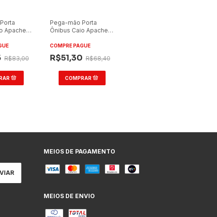
Porta
Pega-mão Porta
io Apache
Ônibus Caio Apache
arelo 62cm
Pequeno Amarelo
45cm
GUE
COMPRE PAGUE
5
R$51,30
R$83,00
R$68,40
MEIOS DE PAGAMENTO
MEIOS DE ENVIO