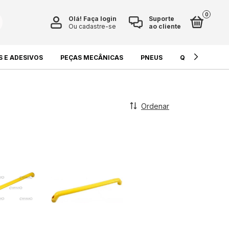
0
Olá!
Faça login
Suporte
Ou cadastre-se
ao cliente
S E ADESIVOS
PEÇAS MECÂNICAS
PNEUS
QUÍMICOS E L
Ordenar