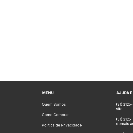
MENU
AJUDA E
Quem Somos
(31) 2125
site.
Como Comprar
(31) 2125
demais a
Política de Privacidade