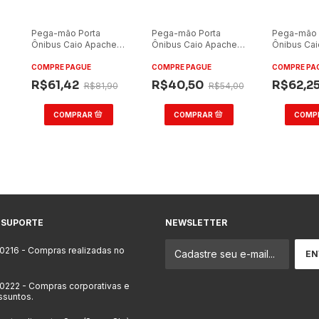
Pega-mão Porta
Pega-mão Porta
Pega-mão 
Ônibus Caio Apache
Ônibus Caio Apache
Ônibus Ca
Grande Preto 62cm
Grande Amarelo 62cm
Grande Am
COMPRE PAGUE
COMPRE PAGUE
COMPRE PA
R$61,42
R$40,50
R$62,2
R$81,90
R$54,00
 SUPORTE
NEWSLETTER
-0216
- Compras realizadas no
-0222
- Compras corporativas e
ssuntos.