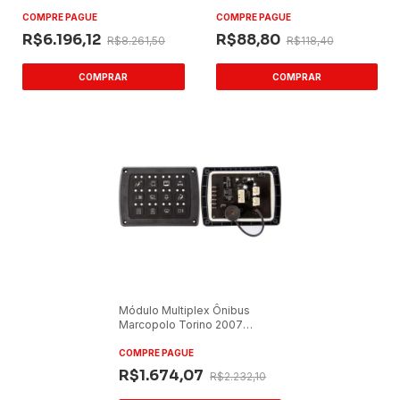
2010/Comil 24V
COMPRE PAGUE
COMPRE PAGUE
R$6.196,12
R$88,80
R$8.261,50
R$118,40
Módulo Multiplex Ônibus
Marcopolo Torino 2007
Urbano
COMPRE PAGUE
R$1.674,07
R$2.232,10