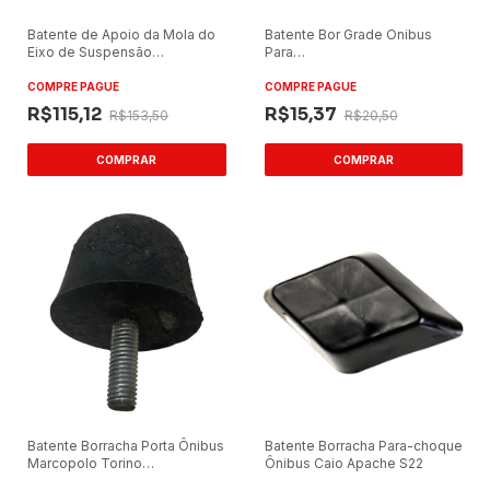
Batente de Apoio da Mola do
Batente Bor Grade Onibus
Eixo de Suspensão
Para
Mercedes-Benz Ônibus
Marcopolo/caio/buss(sem
Porca)
COMPRE PAGUE
COMPRE PAGUE
R$115,12
R$15,37
R$153,50
R$20,50
Batente Borracha Porta Ônibus
Batente Borracha Para-choque
Marcopolo Torino
Ônibus Caio Apache S22
GV/Marcopolo Volare/Caio