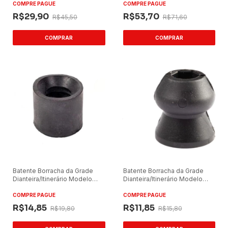
Apache
COMPRE PAGUE
COMPRE PAGUE
R$29,90
R$53,70
R$45,50
R$71,60
Batente Borracha da Grade
Batente Borracha da Grade
Dianteira/Itinerário Modelo
Dianteira/Itinerário Modelo
Fêmea Uso Universal Ônibus
Macho Uso Universal Ônibus
COMPRE PAGUE
COMPRE PAGUE
R$14,85
R$11,85
R$19,80
R$15,80