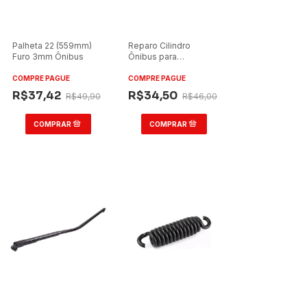
Palheta 22 (559mm)
Reparo Cilindro
Furo 3mm Ônibus
Ônibus para
Marcopolo/Ciferal/Neobus
2,5
COMPRE PAGUE
COMPRE PAGUE
R$37,42
R$34,50
R$49,90
R$46,00