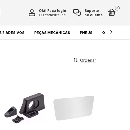
0
Olá!
Faça login
Suporte
Ou cadastre-se
ao cliente
S E ADESIVOS
PEÇAS MECÂNICAS
PNEUS
QUÍMICOS E L
Ordenar