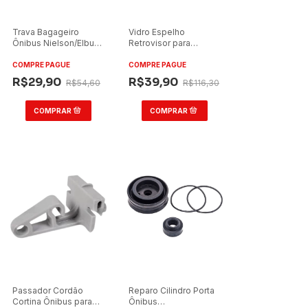
Trava Bagageiro
Vidro Espelho
Ônibus Nielson/Elbuss
Retrovisor para
o
320L 2021
Marcopolo G6 Grande
33x20cm
COMPRE PAGUE
COMPRE PAGUE
R$29,90
R$39,90
R$54,60
R$116,30
Passador Cordão
Reparo Cilindro Porta
Cortina Ônibus para
Ônibus