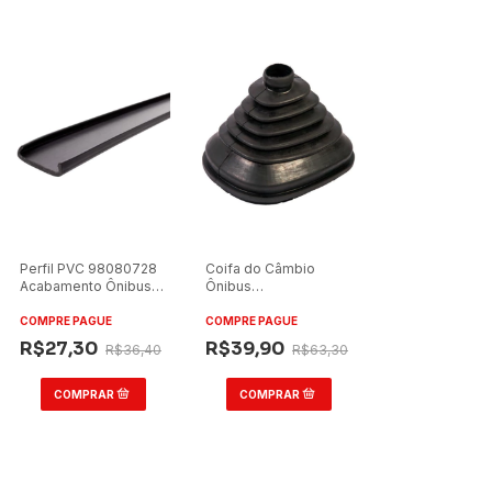
Perfil PVC 98080728
Coifa do Câmbio
Acabamento Ônibus
Ônibus
Preto 6m Fino
Marcopolo/Comil/Caio
COMPRE PAGUE
COMPRE PAGUE
R$27,30
R$39,90
R$36,40
R$63,30