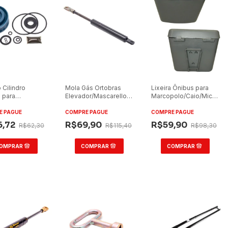
 Cilindro
Mola Gás Ortobras
Lixeira Ônibus para
 para
Elevador/Mascarello
Marcopolo/Caio/Micro
olo Torino
Grade Dianteira 15kg
Cinza Polar com
006 2,5
Terminal
Suporte
E PAGUE
COMPRE PAGUE
COMPRE PAGUE
6,72
R$69,90
R$59,90
R$62,30
R$115,40
R$98,30