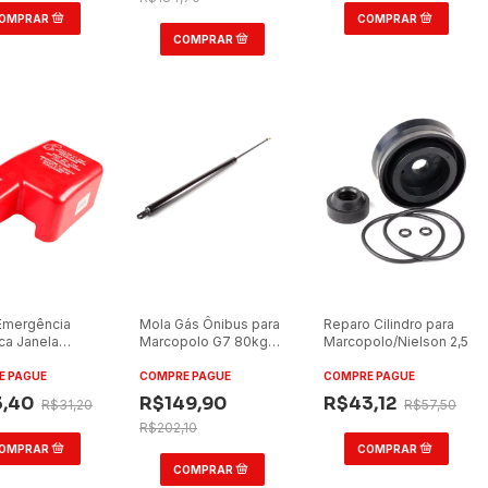
Emergência
Mola Gás Ônibus para
Reparo Cilindro para
ca Janela
Marcopolo G7 80kg
Marcopolo/Nielson 2,5
 Mascarello
Tampa Traseira
idi 2016 Lado
E PAGUE
COMPRE PAGUE
COMPRE PAGUE
 Original
3,40
R$149,90
R$43,12
R$31,20
R$57,50
R$202,10