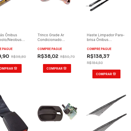
ás Ônibus
Trinco Grade Ar
Haste Limpador Para-
polo/Neobus
Condicionado
brisa Ônibus
2018 30kg
Marcopolo (Chave
Marcopolo G6 G7
al Standard
Triângulo)
E PAGUE
COMPRE PAGUE
COMPRE PAGUE
9,90
R$38,02
R$138,37
R$98,80
R$50,70
R$184,50