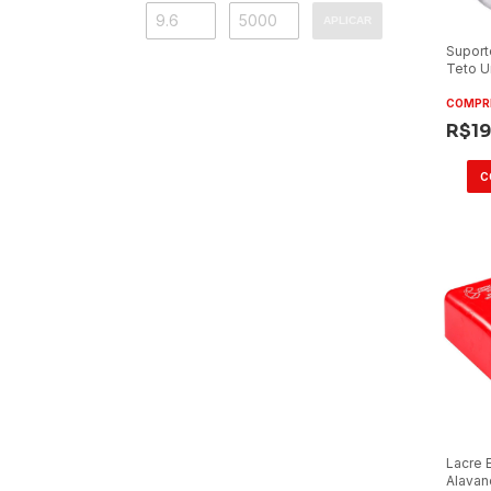
APLICAR
Suport
Teto U
Peque
COMPR
R$19
Lacre 
Alavan