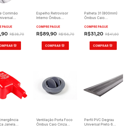
e Corrimão
Espelho Retrovisor
Palheta 31 (800mm)
niversal
Interno Ônibus
Ônibus Caio
no Tipo H 9cm
Busscar/Comil/Marcopolo
Apache/Millenium/Picolin
24x10cm Convexo
E PAGUE
COMPRE PAGUE
COMPRE PAGUE
,90
R$89,90
R$31,20
R$38,70
R$156,70
R$41,60
Emergência
Ventilação Porta Foco
Perfil PVC Degrau
ca Janela
Ônibus Caio Cinza
Universal Preto 6