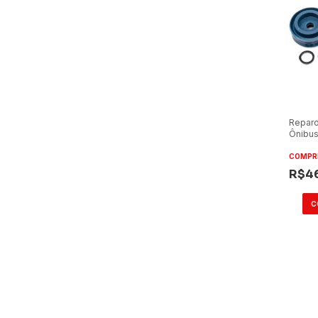
Reparo
Ônibus
Marcop
1999/2
COMPR
R$4