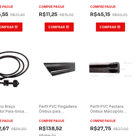
 Mascarello
Chumbo 7x2cm
Metros Reto
idi 2016 Lado
E PAGUE
COMPRE PAGUE
COMPRE PAGUE
do Original
,55
R$11,25
R$45,15
R$31,40
R$15,00
R$60,20
ho Braço
Perfil PVC Pingadeira
Perfil PVC Pestana
or Para-brisa
Ônibus para
Ônibus Marcopolo
angueira
Marcopolo G6
Torino 2007/Ciferal
s
Citmax 3m
E PAGUE
COMPRE PAGUE
COMPRE PAGUE
ário/Urbano 4
2,67
R$138,52
R$27,75
R$56,90
R$37,00
R$184,70