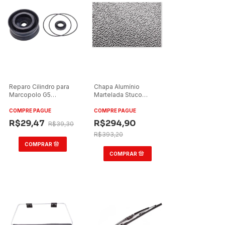
Reparo Cilindro para
Chapa Alumínio
Marcopolo G5
Martelada Stuco
Rodoviário/Urbano
2x1,25 Espessura
Grosso
0,50mm
COMPRE PAGUE
COMPRE PAGUE
R$29,47
R$294,90
R$39,30
R$393,20