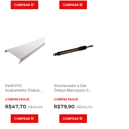
Perfil PVC
Amortecedor a Gás
Acabamento Ônibus
Ônibus Marcopolo GV
Marcopolo Torino
25kg Grade Dianteira
2007/2008 Teto Cinza
COMPRE PAGUE
COMPRE PAGUE
6m
R$47,70
R$79,90
R$63,60
R$142,70