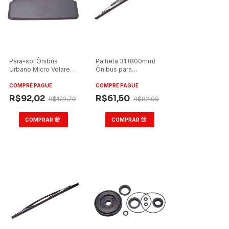
Para-sol Ônibus
Palheta 31 (800mm)
Urbano Micro Volare
Ônibus para
Cinza (550x180)
Busscar/para
Marcopolo/Caio
COMPRE PAGUE
COMPRE PAGUE
R$92,02
R$61,50
R$122,70
R$82,00