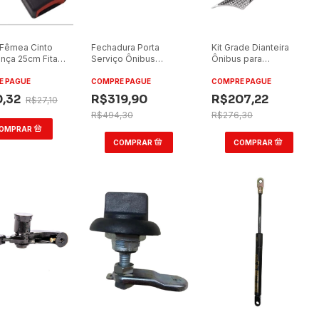
Fêmea Cinto
Fechadura Porta
Kit Grade Dianteira
nça 25cm Fita
Serviço Ônibus
Ônibus para
l
Marcopolo G7
Marcopolo G6 GVI
Lado Direito/Lado
E PAGUE
COMPRE PAGUE
COMPRE PAGUE
Esquerdo
0,32
R$319,90
R$207,22
R$27,10
R$494,30
R$276,30