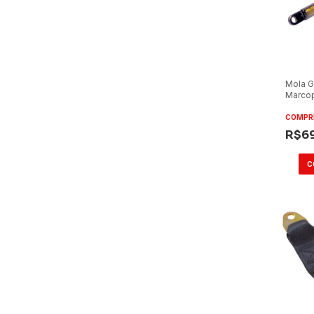
Mola G
Marco
Mega 
Termin
COMPR
R$6