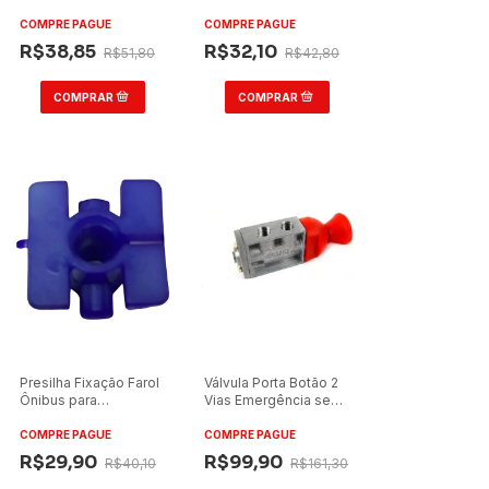
Marcopolo G7 (Caixa
Marcopolo/Nielson 2,5
com 10)
COMPRE PAGUE
COMPRE PAGUE
R$38,85
R$32,10
R$51,80
R$42,80
Presilha Fixação Farol
Válvula Porta Botão 2
Ônibus para
Vias Emergência sem
Marcopolo/Volare
Conexão
COMPRE PAGUE
COMPRE PAGUE
R$29,90
R$99,90
R$40,10
R$161,30