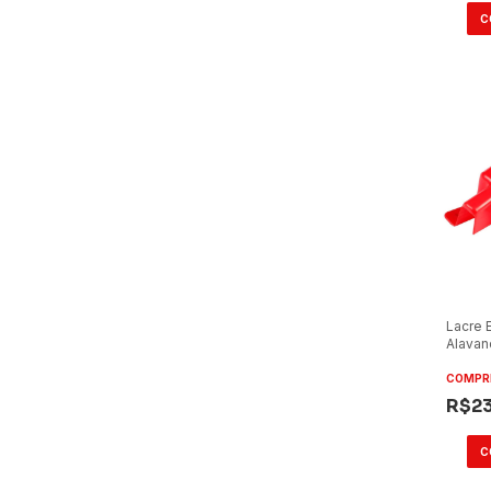
Lacre 
Alavan
Ônibus
Gran/M
COMPR
Direito
R$2