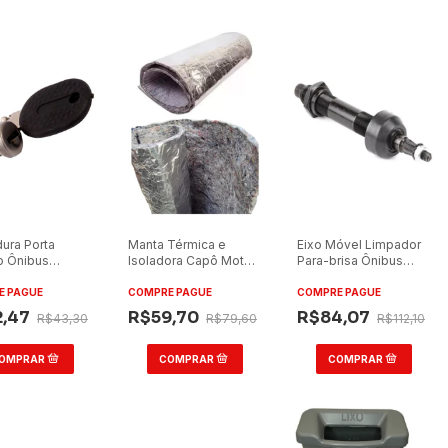
ura Porta
Manta Térmica e
Eixo Móvel Limpador
o Ônibus
Isoladora Capô Motor
Para-brisa Ônibus
olo G7 (Miolo)
Ônibus Todos
Neobus Spectrum
Antichama
Road
E PAGUE
COMPRE PAGUE
COMPRE PAGUE
2,47
R$59,70
R$84,07
R$43,30
R$79,60
R$112,10