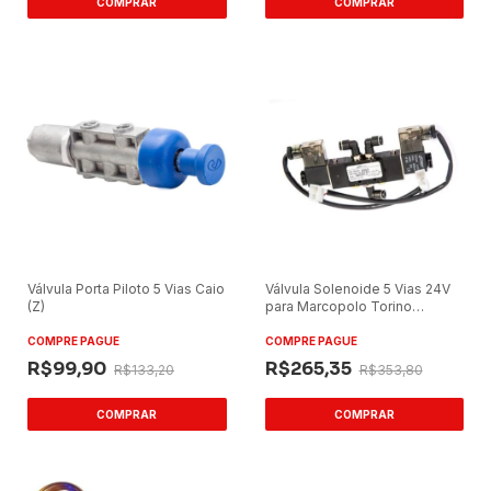
Válvula Porta Piloto 5 Vias Caio
Válvula Solenoide 5 Vias 24V
(Z)
para Marcopolo Torino
2014/Viale
COMPRE PAGUE
COMPRE PAGUE
R$99,90
R$265,35
R$133,20
R$353,80