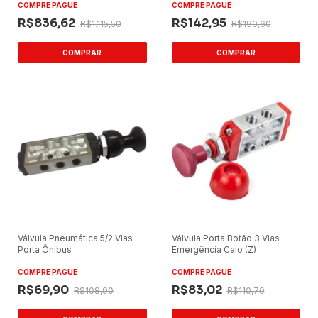
COMPRE PAGUE
COMPRE PAGUE
R$836,62
R$142,95
R$1.115,50
R$190,60
Válvula Pneumática 5/2 Vias
Válvula Porta Botão 3 Vias
Porta Ônibus
Emergência Caio (Z)
COMPRE PAGUE
COMPRE PAGUE
R$69,90
R$83,02
R$108,90
R$110,70