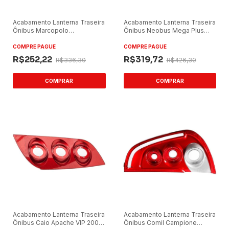
Acabamento Lanterna Traseira
Acabamento Lanterna Traseira
Ônibus Marcopolo
Ônibus Neobus Mega Plus
Ideale/Senior Lado Esquerdo
Lado Esquerdo Vermelho
Vermelho
COMPRE PAGUE
COMPRE PAGUE
R$252,22
R$319,72
R$336,30
R$426,30
Acabamento Lanterna Traseira
Acabamento Lanterna Traseira
Ônibus Caio Apache VIP 2007
Ônibus Comil Campione