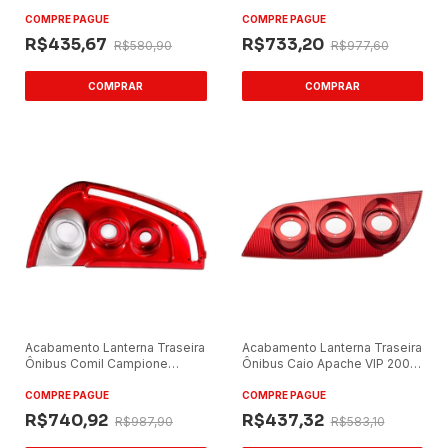
Lado Direito Vermelho
14/Versatile Gold Lado Direito
Vermelho
COMPRE PAGUE
COMPRE PAGUE
R$435,67
R$733,20
R$580,90
R$977,60
Acabamento Lanterna Traseira
Acabamento Lanterna Traseira
Ônibus Comil Campione
Ônibus Caio Apache VIP 2007
14/Versatile Gold Lado
Lado Esquerdo Vermelho
Esquerdo Vermelho
COMPRE PAGUE
COMPRE PAGUE
R$740,92
R$437,32
R$987,90
R$583,10