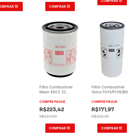
Filtro Combustível
Filtro Combustível
Mann 450 E 32
Volvo FH13/FH16/B9
Cavallino 2006+
COMPRE PAGUE
COMPRE PAGUE
R$223,42
R$171,97
R$297,90
R$229,30