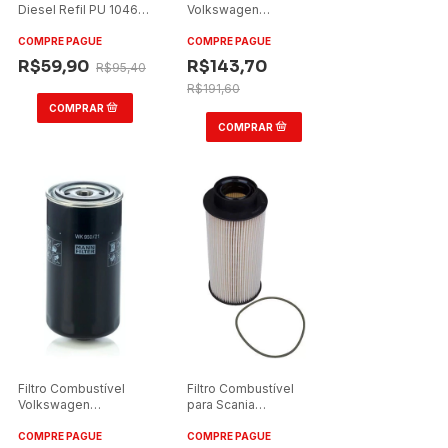
Diesel Refil PU 1046X
Volkswagen
Mann
17210/17260E MWM
6.12 HK962/13
COMPRE PAGUE
COMPRE PAGUE
R$59,90
R$143,70
R$95,40
R$191,60
Filtro Combustível
Filtro Combustível
Volkswagen
para Scania
8150E/15170E
R164/G380/G420/G440/G470/R470
COMPRE PAGUE
COMPRE PAGUE