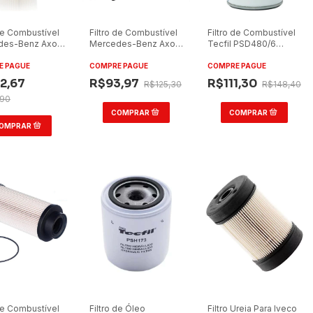
 de Combustível
Filtro de Combustível
Filtro de Combustível
des-Benz Axor
Mercedes-Benz Axor
Tecfil PSD480/6
ann Filter
2041/2540 Tecfil
Mercedes-Benz 1938
8X
PEC3021
1944 2638
E PAGUE
COMPRE PAGUE
COMPRE PAGUE
2,67
R$93,97
R$111,30
R$125,30
R$148,40
,90
 de Combustível
Filtro de Óleo
Filtro Ureia Para Iveco