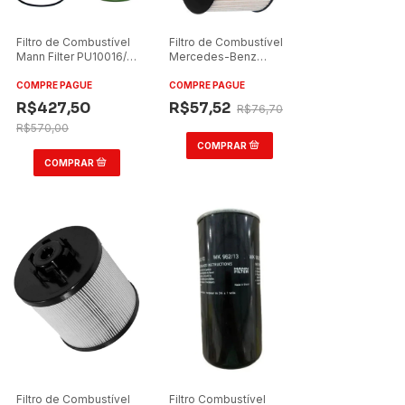
Filtro de Combustível
Filtro de Combustível
Mann Filter PU10016/1-
Mercedes-Benz
2Z Scania R520
Atego OM904LA
2005-2012 Tecfil
COMPRE PAGUE
COMPRE PAGUE
PEC3022
R$427,50
R$57,52
R$76,70
R$570,00
Filtro de Combustível
Filtro Combustível