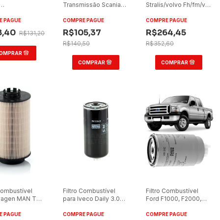
Transmissão Scania
Stralis/volvo Fh/fm/vm
G470/R420/R500
113/114 Tecfil PSH173
Mann Filter
 PEC3024
E PAGUE
COMPRE PAGUE
COMPRE PAGUE
8,40
R$105,37
R$264,45
R$131,20
R$140,50
R$352,60
 Combustível
Filtro Combustível
Filtro Combustível
wagen MAN TGX
para Iveco Daily 3.0
Ford F1000, F2000,
/33440
Mann WK854/2
F250 Mann-Filter
9X
PSC455
WK842
E PAGUE
COMPRE PAGUE
COMPRE PAGUE