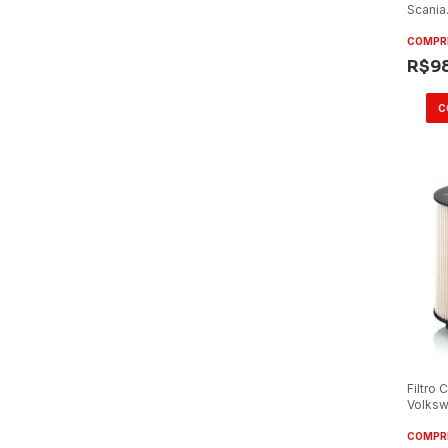
Scania
G380/
Tecfil
COMPR
R$9
Filtro
Volks
29440
PU105
COMPR