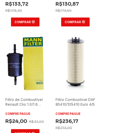
R$133,72
R$130,87
R$178,30
R$174,50
Filtro de Combustível
Filtro Combustível DAF
Renault Clio 1.0/1.6
85410/105410 Euro 4/5
2003/2004
COMPRE PAGUE
COMPRE PAGUE
R$24,00
R$236,17
R$32,00
R$314,90