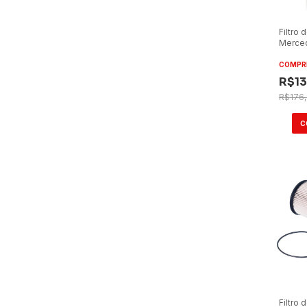
Filtro
Merce
2036 M
PU919
COMPR
R$13
R$176
Filtro