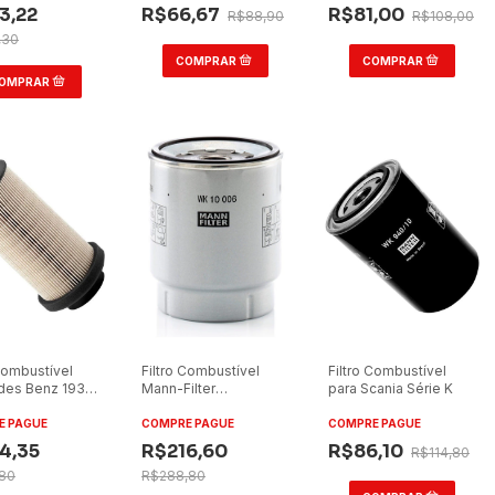
3,22
R$66,67
R$81,00
R$88,90
R$108,00
,30
 Combustível
Filtro Combustível
Filtro Combustível
des Benz 1938
Mann-Filter
para Scania Série K
/1X
WK10006Z para Volvo
FH 460
E PAGUE
COMPRE PAGUE
COMPRE PAGUE
4,35
R$216,60
R$86,10
R$114,80
,80
R$288,80