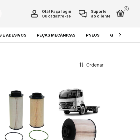
0
Olá!
Faça login
Suporte
Ou cadastre-se
ao cliente
S E ADESIVOS
PEÇAS MECÂNICAS
PNEUS
QUÍMICOS E L
Ordenar