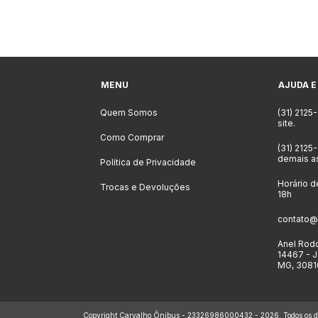
MENU
AJUDA E
Quem Somos
(31) 2125
site.
Como Comprar
(31) 2125
demais a
Política de Privacidade
Horário d
Trocas e Devoluções
18h
contato@
Anel Rodo
14467 - J
MG, 3081
Copyright Carvalho Ônibus - 23326986000432 - 2026. Todos os dir