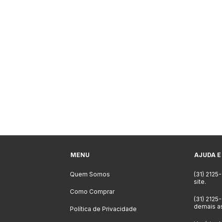
MENU
AJUDA E
Quem Somos
(31) 2125
site.
Como Comprar
(31) 2125
demais a
Política de Privacidade