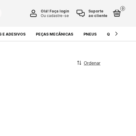
0
Olá!
Faça login
Suporte
Ou cadastre-se
ao cliente
S E ADESIVOS
PEÇAS MECÂNICAS
PNEUS
QUÍMICOS E L
Ordenar