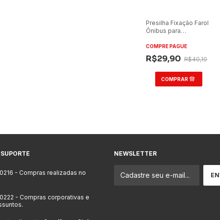
Presilha Fixação Farol
Ônibus para
Marcopolo/Volare
COMPRE PAGUE
R$29,90
R$40,10
 SUPORTE
NEWSLETTER
-0216
- Compras realizadas no
-0222
- Compras corporativas e
ssuntos.