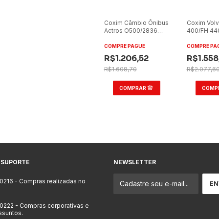
Coxim Câmbio Ônibus
Coxim Volv
Actros O500/2836
400/FH 44
6x2
COMPRE PAGUE
COMPRE PA
R$1.206,52
R$1.558
R$1.608,70
R$2.077,6
 SUPORTE
NEWSLETTER
-0216
- Compras realizadas no
-0222
- Compras corporativas e
ssuntos.