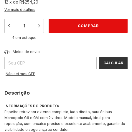
12
x
de
R$254,29
Ver mais detalhes
4
em estoque
ALTERAR CEP
Entregas para o CEP:
Meios de envio
CALCULAR
Não sei meu CEP
Descrição
INFORMAÇÕES DO PRODUTO:
Espelho retrovisor externo completo, lado direito, para ônibus
Marcopolo G6 e GVI com 2 vidros. Modelo manual, ideal para
reposição, com encaixe preciso e excelente acabamento, garantindo
visibilidade e segurança ao condutor.