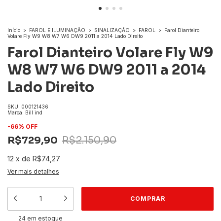
Início
>
FAROL E ILUMINAÇÃO
>
SINALIZAÇÃO
>
FAROL
>
Farol Dianteiro
Volare Fly W9 W8 W7 W6 DW9 2011 a 2014 Lado Direito
Farol Dianteiro Volare Fly W9
W8 W7 W6 DW9 2011 a 2014
Lado Direito
SKU:
000121436
Marca:
Bill ind
-
66
% OFF
R$729,90
R$2.150,90
12
x
de
R$74,27
Ver mais detalhes
24
em estoque