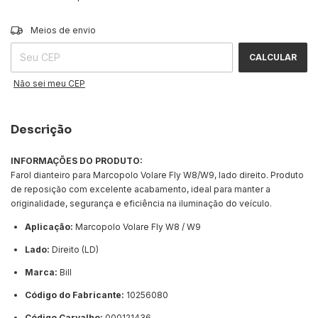
ALTERAR CEP
Entregas para o CEP:
Meios de envio
CALCULAR
Não sei meu CEP
Descrição
INFORMAÇÕES DO PRODUTO:
Farol dianteiro para Marcopolo Volare Fly W8/W9, lado direito. Produto
de reposição com excelente acabamento, ideal para manter a
originalidade, segurança e eficiência na iluminação do veículo.
Aplicação:
Marcopolo Volare Fly W8 / W9
Lado:
Direito (LD)
Marca:
Bill
Código do Fabricante:
10256080
Código Carvalho:
000121436